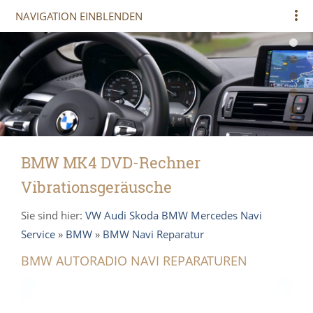
NAVIGATION EINBLENDEN
BMW MK4 DVD-Rechner
Vibrationsgeräusche
Sie sind hier:
VW Audi Skoda BMW Mercedes Navi
Service
»
BMW
»
BMW Navi Reparatur
BMW AUTORADIO NAVI REPARATUREN