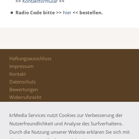
>>
Kontaktformular
<<
Radio Code bitte >>
hier
<< bestellen.
Haftungsausschluss
Impressum
Kontakt
Datenschutz
Bewertungen
Widerrufsrecht
AGB
Bildernachweis
krMedia Services nutzt Cookies zur Verbesserung der
Funktionsgarantie
Nutzerfreundlichkeit und Analyse des Surfverhaltens.
Durch die Nutzung unserer Website erklären Sie sich mit