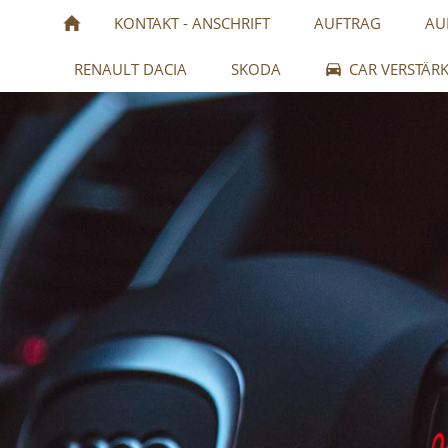
KONTAKT - ANSCHRIFT
AUFTRAG
AU
RENAULT DACIA
SKODA
CAR VERSTÄR