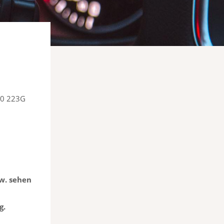
10 223G
w. sehen
g.