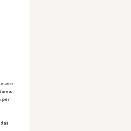
Unsere
steme.
m per
 das